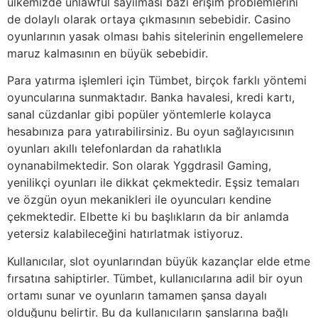
ülkemizde unlawful sayılması bazı erişim problemlerini
de dolaylı olarak ortaya çıkmasının sebebidir. Casino
oyunlarının yasak olması bahis sitelerinin engellemelere
maruz kalmasının en büyük sebebidir.
Para yatırma işlemleri için Tümbet, birçok farklı yöntemi
oyuncularına sunmaktadır. Banka havalesi, kredi kartı,
sanal cüzdanlar gibi popüler yöntemlerle kolayca
hesabınıza para yatırabilirsiniz. Bu oyun sağlayıcısının
oyunları akıllı telefonlardan da rahatlıkla
oynanabilmektedir. Son olarak Yggdrasil Gaming,
yenilikçi oyunları ile dikkat çekmektedir. Eşsiz temaları
ve özgün oyun mekanikleri ile oyuncuları kendine
çekmektedir. Elbette ki bu başlıkların da bir anlamda
yetersiz kalabileceğini hatırlatmak istiyoruz.
Kullanıcılar, slot oyunlarından büyük kazançlar elde etme
fırsatına sahiptirler. Tümbet, kullanıcılarına adil bir oyun
ortamı sunar ve oyunların tamamen şansa dayalı
olduğunu belirtir. Bu da kullanıcıların şanslarına bağlı