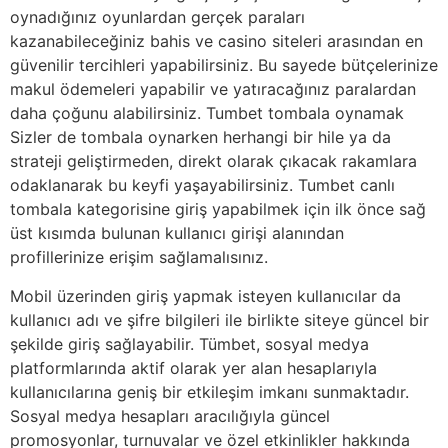
oynadığınız oyunlardan gerçek paraları
kazanabileceğiniz bahis ve casino siteleri arasından en
güvenilir tercihleri yapabilirsiniz. Bu sayede bütçelerinize
makul ödemeleri yapabilir ve yatıracağınız paralardan
daha çoğunu alabilirsiniz. Tumbet tombala oynamak
Sizler de tombala oynarken herhangi bir hile ya da
strateji geliştirmeden, direkt olarak çıkacak rakamlara
odaklanarak bu keyfi yaşayabilirsiniz. Tumbet canlı
tombala kategorisine giriş yapabilmek için ilk önce sağ
üst kısımda bulunan kullanıcı girişi alanından
profillerinize erişim sağlamalısınız.
Mobil üzerinden giriş yapmak isteyen kullanıcılar da
kullanıcı adı ve şifre bilgileri ile birlikte siteye güncel bir
şekilde giriş sağlayabilir. Tümbet, sosyal medya
platformlarında aktif olarak yer alan hesaplarıyla
kullanıcılarına geniş bir etkileşim imkanı sunmaktadır.
Sosyal medya hesapları aracılığıyla güncel
promosyonlar, turnuvalar ve özel etkinlikler hakkında