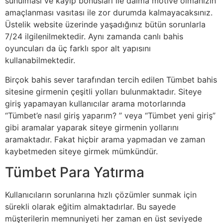
sunulması ve kayıp bonusları ile daima motive olmanızın
amaçlanması vasıtası ile zor durumda kalmayacaksınız.
Üstelik website üzerinde yaşadığınız bütün sorunlarla
7/24 ilgilenilmektedir. Aynı zamanda canlı bahis
oyuncuları da üç farklı spor alt yapısını
kullanabilmektedir.
Birçok bahis sever tarafından tercih edilen Tümbet bahis
sitesine girmenin çeşitli yolları bulunmaktadır. Siteye
giriş yapamayan kullanıcılar arama motorlarında
“Tümbet’e nasıl giriş yaparım? ” veya “Tümbet yeni giriş”
gibi aramalar yaparak siteye girmenin yollarını
aramaktadır. Fakat hiçbir arama yapmadan ve zaman
kaybetmeden siteye girmek mümkündür.
Tümbet Para Yatırma
Kullanıcıların sorunlarına hızlı çözümler sunmak için
sürekli olarak eğitim almaktadırlar. Bu sayede
müşterilerin memnuniyeti her zaman en üst seviyede