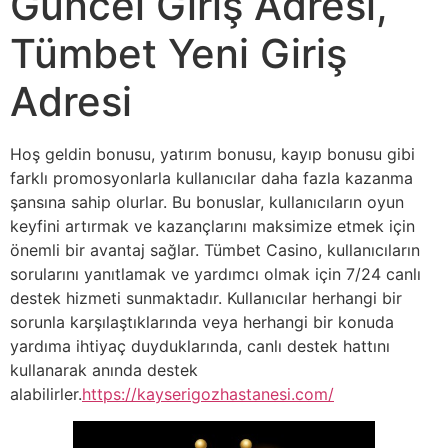
Güncel Giriş Adresi,
Tümbet Yeni Giriş
Adresi
Hoş geldin bonusu, yatırım bonusu, kayıp bonusu gibi
farklı promosyonlarla kullanıcılar daha fazla kazanma
şansına sahip olurlar. Bu bonuslar, kullanıcıların oyun
keyfini artırmak ve kazançlarını maksimize etmek için
önemli bir avantaj sağlar. Tümbet Casino, kullanıcıların
sorularını yanıtlamak ve yardımcı olmak için 7/24 canlı
destek hizmeti sunmaktadır. Kullanıcılar herhangi bir
sorunla karşılaştıklarında veya herhangi bir konuda
yardıma ihtiyaç duyduklarında, canlı destek hattını
kullanarak anında destek
alabilirler.
https://kayserigozhastanesi.com/