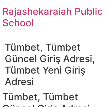
Skip
Rajashekaraiah Public
to
content
School
Tümbet, Tümbet
Güncel Giriş Adresi,
Tümbet Yeni Giriş
Adresi
Tümbet, Tümbet