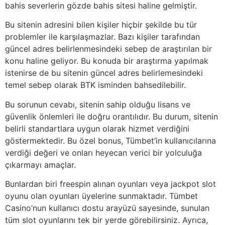
bahis severlerin gözde bahis sitesi haline gelmiştir.
Bu sitenin adresini bilen kişiler hiçbir şekilde bu tür
problemler ile karşılaşmazlar. Bazı kişiler tarafından
güncel adres belirlenmesindeki sebep de araştırılan bir
konu haline geliyor. Bu konuda bir araştırma yapılmak
istenirse de bu sitenin güncel adres belirlemesindeki
temel sebep olarak BTK isminden bahsedilebilir.
Bu sorunun cevabı, sitenin sahip olduğu lisans ve
güvenlik önlemleri ile doğru orantılıdır. Bu durum, sitenin
belirli standartlara uygun olarak hizmet verdiğini
göstermektedir. Bu özel bonus, Tümbet’in kullanıcılarına
verdiği değeri ve onları heyecan verici bir yolculuğa
çıkarmayı amaçlar.
Bunlardan biri freespin alınan oyunları veya jackpot slot
oyunu olan oyunları üyelerine sunmaktadır. Tümbet
Casino’nun kullanıcı dostu arayüzü sayesinde, sunulan
tüm slot oyunlarını tek bir yerde görebilirsiniz. Ayrıca,