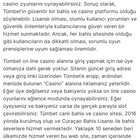
casino oyunlarını oynayabilirsiniz. Sonuç olarak,
Tümbet’in güvenilir bir bahis ve casino platformu olduğu
söylenebilir. Lisanslı olması, olumlu kullanıcı yorumları ve
güvenlik önlemleriyle kullanıcılarına güven veren bir
hizmet sunmaktadır. Ancak, her bahis sitesinde olduğu
gibi kullanıcıların da dikkatli olması, sorumlu oyun
prensiplerine uyum sağlaması önemlidir.
Tümbet on line casino alanına giriş yapmak için ise üye
olmanıza dahi gerek yoktur. Sitenin güncel giriş adresi
veya giriş linki üzerinden Tümbet’e erişip, ardından
menüde bulunan “Casino” alanına tıklamanız yeterlidir.
Eğer üye değilseniz veya bakiyeniz yoksa on line casino
oyunlarını eğlence modunda oynayabilirsiniz. Eğer
üyeyseniz ve bakiyeniz varsa da gerçek parayla slot
çevirebilirsiniz. Tümbet canlı bahis ve casino sitesi, 2016
yılında kurulmuş olup ve Curaçao Bahis Lisansı ile bahis
severlere hizmet vermektedir. Yaklaşık 10 seneden beri
ülkemizde hizmet veren bu web site, zaman içerisinde