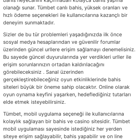
olanağı sunar. Tümbet canlı bahis, yüksek oranları ve
hızlı ödeme seçenekleri ile kullanıcılarına kazançlı bir
deneyim sunmaktadır.
Sizler de bu tür problemleri yaşadığınızda ilk önce
sosyal medya hesaplarından ve güvenilir forumlar
üzerinden güncel urllere erişim sağlamayı denemelisiniz.
Bu sayede güncel duyurularında yer verdikleri urller ile
erişim sorunlarınızın ortadan kaldırılacağını
görebileceksiniz . Sanal üzerinden
gerçekleştirebileceğiniz oyun etkinliklerinde bahis
siteleri büyük bir öneme sahip olacaktır. Online olarak
oyun oynama keyfini yaşarken, hedeflediğiniz tutarları
elde etmek isteyebilirsiniz.
Tümbet, mobil uygulama seçeneği ile kullanıcılarına
kolaylık sağlayan bir bahis ve casino sitesidir. Tümbet
mobil uygulaması sayesinde istediğiniz her yerden
siteye erişim sağlayabilir, bahis yapabilir ve on line