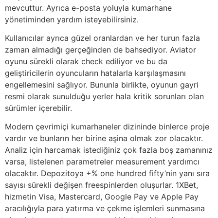
mevcuttur. Ayrıca e-posta yoluyla kumarhane
yönetiminden yardım isteyebilirsiniz.
Kullanıcılar ayrıca güzel oranlardan ve her turun fazla
zaman almadığı gerçeğinden de bahsediyor. Aviator
oyunu sürekli olarak check ediliyor ve bu da
geliştiricilerin oyuncuların hatalarla karşılaşmasını
engellemesini sağlıyor. Bununla birlikte, oyunun gayri
resmi olarak sunulduğu yerler hala kritik sorunları olan
sürümler içerebilir.
Modern çevrimiçi kumarhaneler dizininde binlerce proje
vardır ve bunların her birine aşina olmak zor olacaktır.
Analiz için harcamak istediğiniz çok fazla boş zamanınız
varsa, listelenen parametreler measurement yardımcı
olacaktır. Depozitoya +% one hundred fifty’nin yanı sıra
sayısı sürekli değişen freespinlerden oluşurlar. 1XBet,
hizmetin Visa, Mastercard, Google Pay ve Apple Pay
aracılığıyla para yatırma ve çekme işlemleri sunmasına