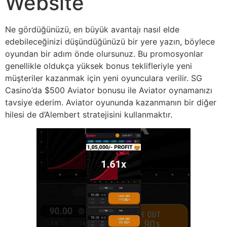
Website
Ne gördüğünüzü, en büyük avantajı nasıl elde
edebileceğinizi düşündüğünüzü bir yere yazın, böylece
oyundan bir adım önde olursunuz. Bu promosyonlar
genellikle oldukça yüksek bonus teklifleriyle yeni
müşteriler kazanmak için yeni oyunculara verilir. SG
Casino’da $500 Aviator bonusu ile Aviator oynamanızı
tavsiye ederim. Aviator oyununda kazanmanın bir diğer
hilesi de d’Alembert stratejisini kullanmaktır.