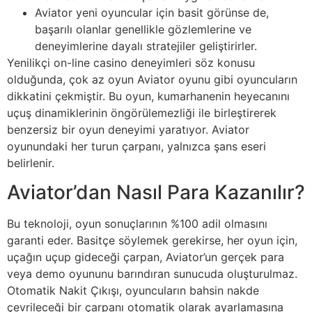
Aviator yeni oyuncular için basit görünse de,
başarılı olanlar genellikle gözlemlerine ve
deneyimlerine dayalı stratejiler geliştirirler.
Yenilikçi on-line casino deneyimleri söz konusu
olduğunda, çok az oyun Aviator oyunu gibi oyuncuların
dikkatini çekmiştir. Bu oyun, kumarhanenin heyecanını
uçuş dinamiklerinin öngörülemezliği ile birleştirerek
benzersiz bir oyun deneyimi yaratıyor. Aviator
oyunundaki her turun çarpanı, yalnızca şans eseri
belirlenir.
Aviator’dan Nasıl Para Kazanılır?
Bu teknoloji, oyun sonuçlarının %100 adil olmasını
garanti eder. Basitçe söylemek gerekirse, her oyun için,
uçağın uçup gideceği çarpan, Aviator’un gerçek para
veya demo oyununu barındıran sunucuda oluşturulmaz.
Otomatik Nakit Çıkışı, oyuncuların bahsin nakde
çevrileceği bir çarpanı otomatik olarak ayarlamasına