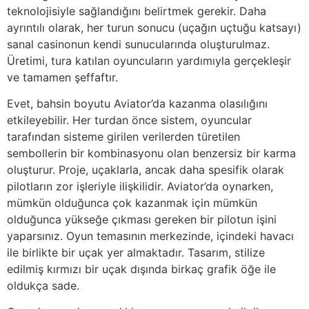
teknolojisiyle sağlandığını belirtmek gerekir. Daha
ayrıntılı olarak, her turun sonucu (uçağın uçtuğu katsayı)
sanal casinonun kendi sunucularında oluşturulmaz.
Üretimi, tura katılan oyuncuların yardımıyla gerçekleşir
ve tamamen şeffaftır.
Evet, bahsin boyutu Aviator’da kazanma olasılığını
etkileyebilir. Her turdan önce sistem, oyuncular
tarafından sisteme girilen verilerden türetilen
sembollerin bir kombinasyonu olan benzersiz bir karma
oluşturur. Proje, uçaklarla, ancak daha spesifik olarak
pilotların zor işleriyle ilişkilidir. Aviator’da oynarken,
mümkün olduğunca çok kazanmak için mümkün
olduğunca yükseğe çıkması gereken bir pilotun işini
yaparsınız. Oyun temasının merkezinde, içindeki havacı
ile birlikte bir uçak yer almaktadır. Tasarım, stilize
edilmiş kırmızı bir uçak dışında birkaç grafik öğe ile
oldukça sade.