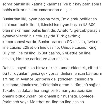
sonra bahsin iki katına çıkarılması ve bir kayıptan sonra
bahis miktarının korunmasından oluşur.
Bunlardan ilki, oyun başına zero,10c olarak belirlenen
minimum bahis limiti, ikincisi ise oyun başına ₺3.300
olan maksimum bahis limitidir. Aviator’u gerçek parayla
oynayabileceğiniz çok sayıda Türk çevrimiçi
kumarhanesi vardır. Bunlar arasında SG casino, 1win on
line casino 22Bet on line casino, Unique casino, King
Billy on line casino, 1xBet casino, 24Bettle on line
casino, Hotline casino ve Joo casino.
Dahası, hayatınıza biraz risksiz kumar eklemek, elbette
bu tür oyunlar ilginizi çekiyorsa, dinlenmenizin kalitesini
artırabilir. Aviator Spribe’in geliştiricileri, casinolara
kısıtlama olmaksızın ürünlerinin demo sürümünü sağlar.
Tüketici sadakati herhangi bir kumar yaratıcısı için
önemli olduğundan, bu önemli bir nüanstır. Böylece,
Parimach veya Mostbet on-line on line casino