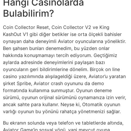
Hangi Casinolarda
Bulabilirim?
Coin Collector Reset, Coin Collector V2 ve King
KashOut V1 gibi diğer betikler ise orta ölçekli bahisler
oynayan daha deneyimli Aviator oyuncularına yöneliktir.
Ben şahsen bunları denemedim, bu yüzden onlar
hakkında konuşmamayı tercih ediyorum. Geçtiğimiz
aylarda adresinde deneyimlerini paylaşan bazı
oyuncuların geri bildirimlerine dönelim. Birçok on line
casino yazılımında alışılageldiği üzere, Aviator’u yaratan
şirket Spribe, Aviator crash oyununu da demo
formatında kullanıma sunmuştur. Oyunun deneme
sürümü, oyunun orijinal sürümünü oynamanıza izin verir,
ancak sahte para kullanır. Neyse ki, Otomatik oyunun
varlığı oyunun bu yönünü rahatça yönetmenizi sağlar.
Bu ekranın solunda veya telefon ve tabletlerde altında,
Aviator Game’in sosyal yönü, yani mevcut oyuna