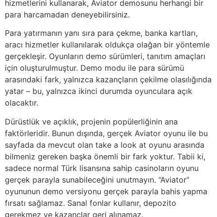
hizmetlerini kullanarak, Aviator demosunu herhangi bir
para harcamadan deneyebilirsiniz.
Para yatırmanın yanı sıra para çekme, banka kartları,
aracı hizmetler kullanılarak oldukça olağan bir yöntemle
gerçekleşir. Oyunların demo sürümleri, tanıtım amaçları
için oluşturulmuştur. Demo modu ile para sürümü
arasındaki fark, yalnızca kazançların çekilme olasılığında
yatar – bu, yalnızca ikinci durumda oyunculara açık
olacaktır.
Dürüstlük ve açıklık, projenin popülerliğinin ana
faktörleridir. Bunun dışında, gerçek Aviator oyunu ile bu
sayfada da mevcut olan take a look at oyunu arasında
bilmeniz gereken başka önemli bir fark yoktur. Tabii ki,
sadece normal Türk lisansına sahip casinoların oyunu
gerçek parayla sunabileceğini unutmayın. “Aviator”
oyununun demo versiyonu gerçek parayla bahis yapma
fırsatı sağlamaz. Sanal fonlar kullanır, depozito
gerekmez ve kazançlar geri alınamaz.