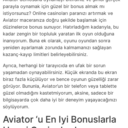
parayla oynamak için güzel bir bonus almak mı
istiyorsunuz? Online casinoları paranızı artırmak ve
Aviator maceranıza doğru şekilde başlamak için
düzinelerce bonus sunuyor. Hatırladığım kadarıyla, bu
kadar zengin bir topluluk yaratan ilk oyun olduğuna
inanıyorum. Buna ek olarak, oyunu oyundan sonra
yeniden ayarlamak zorunda kalmamanızı sağlayan
kazanç-kayıp limitleri belirleyebilirsiniz.
Ayrıca, herhangi bir tarayıcıda en ufak bir sorun
yaşamadan oynayabilirsiniz. Küçük ekranda bu ekran
biraz fazla küçülüyor ve bence oyunun güzelliği zarar
görüyor. Bununla, Aviator’un bir telefon veya tablette
güzel olmadığını kastetmiyorum, aksine, sadece bir
bilgisayarda çok daha iyi bir deneyim yaşayacağınızı
söylüyorum.
Aviator ‘u En Iyi Bonuslarla