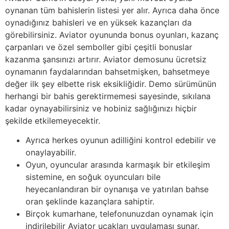
oynanan tüm bahislerin listesi yer alır. Ayrıca daha önce
oynadığınız bahisleri ve en yüksek kazançları da
görebilirsiniz. Aviator oyununda bonus oyunları, kazanç
çarpanları ve özel semboller gibi çeşitli bonuslar
kazanma şansınızı artırır. Aviator demosunu ücretsiz
oynamanın faydalarından bahsetmişken, bahsetmeye
değer ilk şey elbette risk eksikliğidir. Demo sürümünün
herhangi bir bahis gerektirmemesi sayesinde, sıkılana
kadar oynayabilirsiniz ve hobiniz sağlığınızı hiçbir
şekilde etkilemeyecektir.
Ayrıca herkes oyunun adilliğini kontrol edebilir ve
onaylayabilir.
Oyun, oyuncular arasında karmaşık bir etkileşim
sistemine, en soğuk oyuncuları bile
heyecanlandıran bir oynanışa ve yatırılan bahse
oran şeklinde kazançlara sahiptir.
Birçok kumarhane, telefonunuzdan oynamak için
indirilebilir Aviator uçakları uygulaması sunar.